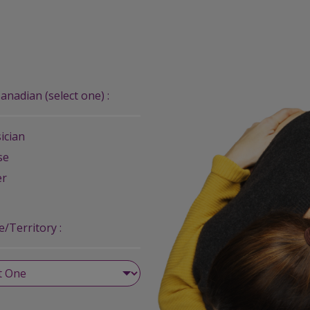
anadian (select one) :
ician
se
er
e/Territory :