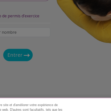
de permis d’exercice
e site et d'améliorer votre expérience de
web. D'autres sont facultatifs, tels que les