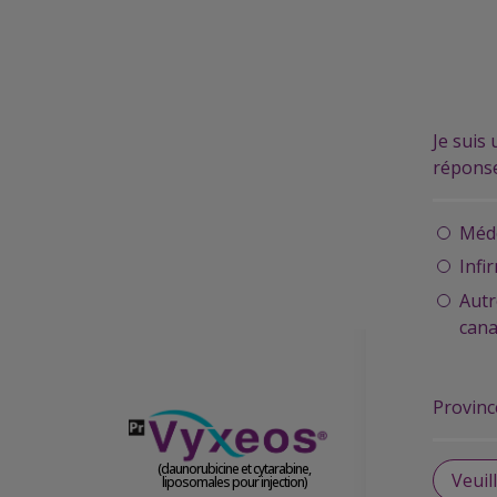
Aller au contenu principal
Je suis 
réponse
Méde
Infi
Autr
can
Province
(daunorubicine et cytarabine,
liposomales pour injection)