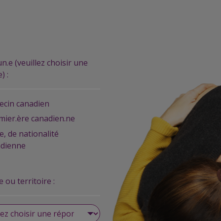
un.e (veuillez choisir une
) :
cin canadien
rmier.ère canadien.ne
e, de nationalité
adienne
 ou territoire :