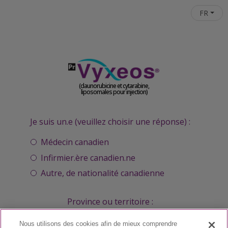
Aller au contenu principal
FR
(daunorubicine et cytarabine,
liposomales pour injection)
Je suis un.e (veuillez choisir une réponse) :
Médecin canadien
Infirmier.ère canadien.ne
Autre, de nationalité canadienne
Province ou territoire :
Nous utilisons des cookies afin de mieux comprendre